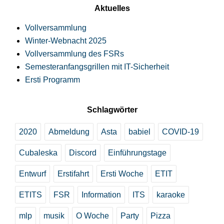
Aktuelles
Vollversammlung
Winter-Webnacht 2025
Vollversammlung des FSRs
Semesteranfangsgrillen mit IT-Sicherheit
Ersti Programm
Schlagwörter
2020
Abmeldung
Asta
babiel
COVID-19
Cubaleska
Discord
Einführungstage
Entwurf
Erstifahrt
Ersti Woche
ETIT
ETITS
FSR
Information
ITS
karaoke
mlp
musik
O Woche
Party
Pizza