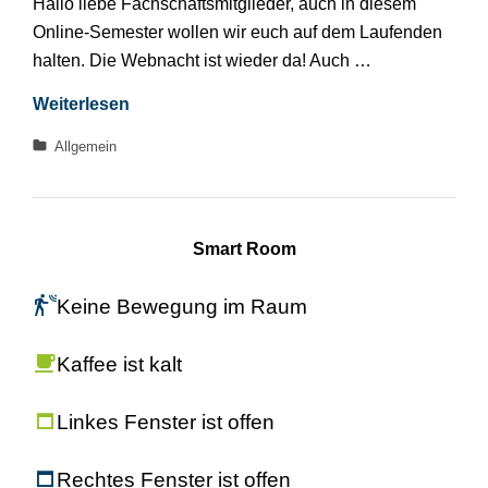
Hallo liebe Fachschaftsmitglieder, auch in diesem
Online-Semester wollen wir euch auf dem Laufenden
halten. Die Webnacht ist wieder da! Auch …
Der
Weiterlesen
FSR
Kategorien
Allgemein
bleibt
für
euch
aktiv
Smart Room
Keine Bewegung im Raum
Kaffee ist kalt
Linkes Fenster ist offen
Rechtes Fenster ist offen