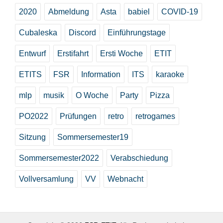
2020
Abmeldung
Asta
babiel
COVID-19
Cubaleska
Discord
Einführungstage
Entwurf
Erstifahrt
Ersti Woche
ETIT
ETITS
FSR
Information
ITS
karaoke
mlp
musik
O Woche
Party
Pizza
PO2022
Prüfungen
retro
retrogames
Sitzung
Sommersemester19
Sommersemester2022
Verabschiedung
Vollversamlung
VV
Webnacht