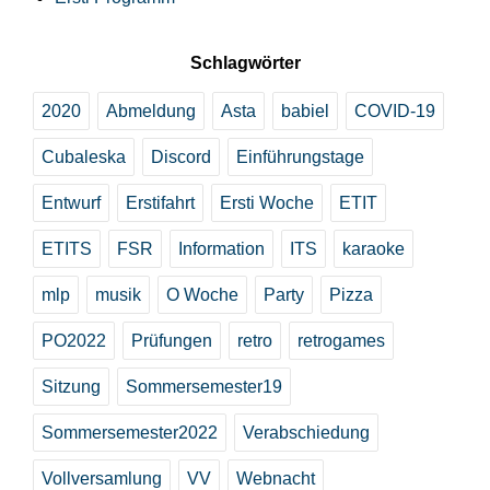
Schlagwörter
2020
Abmeldung
Asta
babiel
COVID-19
Cubaleska
Discord
Einführungstage
Entwurf
Erstifahrt
Ersti Woche
ETIT
ETITS
FSR
Information
ITS
karaoke
mlp
musik
O Woche
Party
Pizza
PO2022
Prüfungen
retro
retrogames
Sitzung
Sommersemester19
Sommersemester2022
Verabschiedung
Vollversamlung
VV
Webnacht