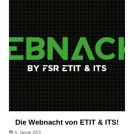
Die Webnacht von ETIT & ITS!
Veröffentlicht
6. Januar 2023