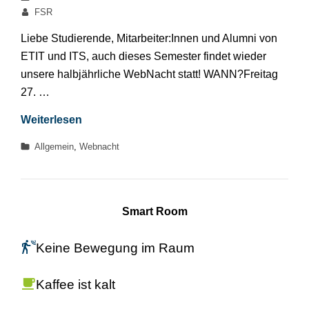
am
Von
FSR
Liebe Studierende, Mitarbeiter:Innen und Alumni von
ETIT und ITS, auch dieses Semester findet wieder
unsere halbjährliche WebNacht statt! WANN?Freitag
27. …
Die
Weiterlesen
Webnacht
Kategorien
Allgemein
,
Webnacht
von
ETIT
&
ITS!
Smart Room
Keine Bewegung im Raum
Kaffee ist kalt