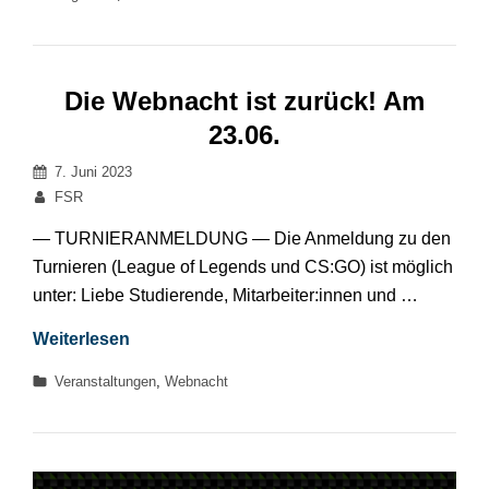
Die Webnacht ist zurück! Am
23.06.
Veröffentlicht
7. Juni 2023
am
Von
FSR
— TURNIERANMELDUNG — Die Anmeldung zu den
Turnieren (League of Legends und CS:GO) ist möglich
unter: Liebe Studierende, Mitarbeiter:innen und …
Die
Weiterlesen
Webnacht
Kategorien
Veranstaltungen
,
Webnacht
ist
zurück!
Am
23.06.