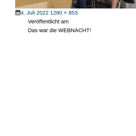
Veröffentlicht
Full
4. Juli 2022
1280 × 853
am
size
Veröffentlicht am
Das war die WEBNACHT!