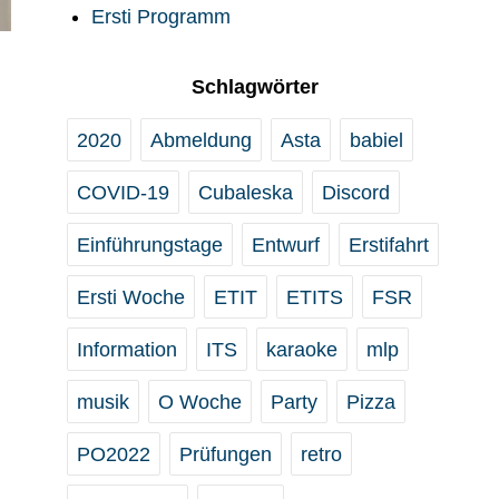
Ersti Programm
Schlagwörter
2020
Abmeldung
Asta
babiel
COVID-19
Cubaleska
Discord
Einführungstage
Entwurf
Erstifahrt
Ersti Woche
ETIT
ETITS
FSR
Information
ITS
karaoke
mlp
musik
O Woche
Party
Pizza
PO2022
Prüfungen
retro