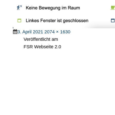
Veröffentlicht
Full
3. April 2021
2074 × 1630
am
size
Veröffentlicht am
FSR Webseite 2.0