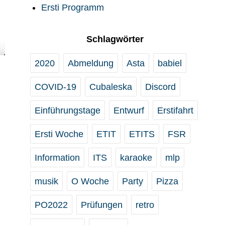
Ersti Programm
Schlagwörter
2020
Abmeldung
Asta
babiel
COVID-19
Cubaleska
Discord
Einführungstage
Entwurf
Erstifahrt
Ersti Woche
ETIT
ETITS
FSR
Information
ITS
karaoke
mlp
musik
O Woche
Party
Pizza
PO2022
Prüfungen
retro